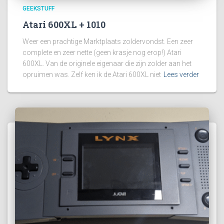
GEEKSTUFF
Atari 600XL + 1010
Weer een prachtige Marktplaats zoldervondst. Een zeer
complete en zeer nette (geen krasje nog erop!) Atari
600XL. Van de originele eigenaar die zijn zolder aan het
opruimen was. Zelf ken ik de Atari 600XL niet
Lees verder