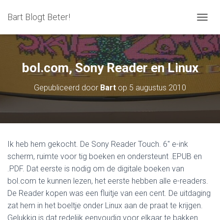
Bart Blogt Beter!
T
O
G
G
L
bol.com, Sony Reader en Linux
E
N
Gepubliceerd door
Bart
op
5 augustus 2010
A
V
I
G
A
T
Ik heb hem gekocht. De Sony Reader Touch. 6″ e-ink
I
scherm, ruimte voor tig boeken en ondersteunt .EPUB en
E
.PDF. Dat eerste is nodig om de digitale boeken van
bol.com te kunnen lezen, het eerste hebben alle e-readers.
De Reader kopen was een fluitje van een cent. De uitdaging
zat hem in het boeltje onder Linux aan de praat te krijgen.
Gelukkig is dat redelijk eenvoudig voor elkaar te bakken.