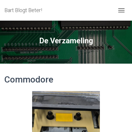
Bart Blogt Beter!
T
O
G
G
L
De Verzameling
E
N
A
V
I
G
Commodore
A
T
I
E