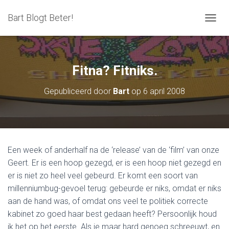
Bart Blogt Beter!
T
O
G
G
L
Fitna? Fitniks.
E
N
Gepubliceerd door
Bart
op
6 april 2008
A
V
I
G
A
T
Een week of anderhalf na de ‘release’ van de ‘film’ van onze
I
Geert. Er is een hoop gezegd, er is een hoop niet gezegd en
E
er is niet zo heel veel gebeurd. Er komt een soort van
millenniumbug-gevoel terug: gebeurde er niks, omdat er niks
aan de hand was, of omdat ons veel te politiek correcte
kabinet zo goed haar best gedaan heeft? Persoonlijk houd
ik het op het eerste. Als je maar hard genoeg schreeuwt, en