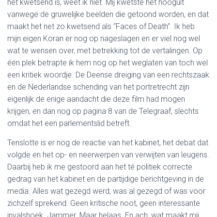
het kwetsend is, weet ik niet. Mij kwetste het hooguit
vanwege de gruwelijke beelden die getoond worden, en dat
maakt het net zo kwetsend als “Faces of Death”. Ik heb
mijn eigen Koran er nog op nageslagen en er viel nog wel
wat te wensen over, met betrekking tot de vertalingen. Op
één plek betrapte ik hem nog op het weglaten van toch wel
een kritiek woordje. De Deense dreiging van een rechtszaak
en de Nederlandse schending van het portretrecht zijn
eigenlijk de enige aandacht die deze film had mogen
krijgen, en dan nog op pagina 8 van de Telegraaf, slechts
omdat het een parlementslid betreft.
Tenslotte is er nog de reactie van het kabinet, het debat dat
volgde en het op- en neerwerpen van verwijten van leugens.
Daarbij heb ik me gestoord aan het té politiek correcte
gedrag van het kabinet en de partijdige berichtgeving in de
media. Alles wat gezegd werd, was al gezegd of was voor
zichzelf sprekend. Geen kritische noot, geen interessante
invalshoek. Jammer. Maar helaas. En ach, wat maakt mij