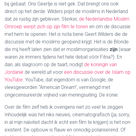
bij gebaat. Ons Geertje is niet gek. Dat brengt ons ook
direct op het derde: Wilders prijst de moslims in Nederland
dat ze rustig zijn gebleven. Sterker,
de Nederlandse Moslim
Omroep werpt zich op zijn film te tonen
en om de discussie
met hem te openen. Het is nota bene Geert Wilders die de
discussie met de moslims geopend krijgt. Het is de Blonde
die mij heeft laten zien dat er moslimorganisaties
zijn
(waar
waren ze immers tijdens het hele debat vóór Fitna?). En
dan, als slagroom op de taart, nodigt
de koningin van
Jordanië
de wereld uit voor
een discussie over de Islam op
YouTube
. YouTube, dat eigendom is van Google, de
vleesgeworden “American Dream”, vermengd met
ongecensureerde vrijheid van meningsuiting. De ironie.
Over de film zelf heb ik overigens niet zo veel te zeggen.
Inhoudelijk was het niks nieuws, cinematografisch (ja, sorry,
in al mijn naïviteit dacht ik echt een film te krijgen) is het non-
existent. De opbouw is flauw en onnodig polariserend. Of