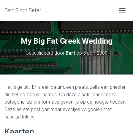
Bart Blogt Beter!
T
O
G
G
L
My Big Fat Greek Wedding
E
N
Gepubliceerd door
Bart
op
5 april 2009
A
V
I
G
A
T
Het is gelukt. Er is een datum, een plaats, zelfs een priester
I
die het op zich wil nemen. Op deze plaats, onder deze
E
categorie, zal ik informatie geven, je op de hoogte houden.
Deze eerste post dan maar eventjes volgooien met
handige linkjes.
Kaarten